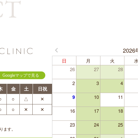
CT
2026
日
月
火
26
27
28
Googleマップで見る
2
3
4
木
金
土
日祝
9
10
11
○
○
△
✕
○
○
✕
✕
16
17
18
23
24
25
ります。