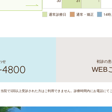
30
31
1
］
通常診療日
通常・矯正
14
初診の患
わせ
-4800
WEB
、当院で1回以上受診された方はご利用できません。診療時間内にお電話にて