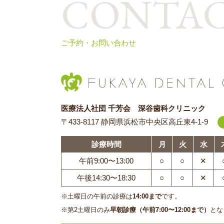
CONTA
ご予約・お問い合わせ
医療法人社団 千芳会 深谷歯科クリニック
〒433-8117 静岡県浜松市中央区高丘東4-1-9
診療時間
月
火
水
午前9:00〜13:00
○
○
✕
午後14:30〜18:30
○
○
✕
※土曜日の午前の診療は
14:00まで
です。
※第2土曜日のみ
早朝診療（午前7:00〜12:00まで）
とな